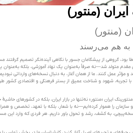
ایران (منتور)
ن (منتور)
به هم می‌رسند
ا بود، گروهی از پیشگامان جسور با نگاهی آینده‌نگر تصمیم گرفتند مسیر 
 مقدم متولد شد—نه صرفاً به‌عنوان یک نهاد آموزشی، بلکه به‌عنوان ی
ثر عمل کنند. ما از همان آغاز، به دنبال نسخه‌های وارداتی نبودیم. با
با تجربه، شهود و شناخت عمیق از بستر فرهنگی و اقتصادی کشور طراحی
ورینگ ایران «منتور» نه‌تنها در بازار ایران، بلکه در کشورهای حاشیهٔ 
و سازمان را هموار کرده‌ایم—نه با شعار، بلکه با تعهد، تخصص و همرا
چی، به کشف، رشد و تحول باور داریم. هر فردی که وارد این مسیر می
مراهی حرفه‌ای و تجربه‌ای اصیل آغاز کنید، کارشناسان ما در بخش تماس ب